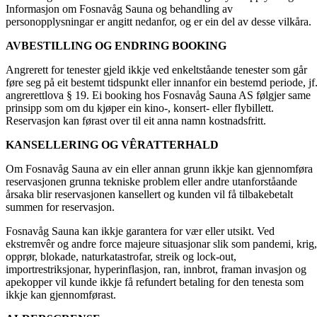
Informasjon om Fosnavåg Sauna og behandling av
personopplysningar er angitt nedanfor, og er ein del av desse vilkåra.
AVBESTILLING OG ENDRING BOOKING
Angrerett for tenester gjeld ikkje ved enkeltståande tenester som går
føre seg på eit bestemt tidspunkt eller innanfor ein bestemd periode, jf
angrerettlova § 19. Ei booking hos Fosnavåg Sauna AS følgjer same
prinsipp som om du kjøper ein kino-, konsert- eller flybillett.
Reservasjon kan førast over til eit anna namn kostnadsfritt.
KANSELLERING OG VÊRATTERHALD
Om Fosnavåg Sauna av ein eller annan grunn ikkje kan gjennomføra
reservasjonen grunna tekniske problem eller andre utanforståande
årsaka blir reservasjonen kansellert og kunden vil få tilbakebetalt
summen for reservasjon.
Fosnavåg Sauna kan ikkje garantera for vær eller utsikt. Ved
ekstremvêr og andre force majeure situasjonar slik som pandemi, krig,
opprør, blokade, naturkatastrofar, streik og lock-out,
importrestriksjonar, hyperinflasjon, ran, innbrot, framan invasjon og
apekopper vil kunde ikkje få refundert betaling for den tenesta som
ikkje kan gjennomførast.