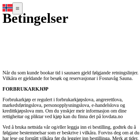
Betingelser
Når du som kunde bookar tid i saunaen gjeld følgjande retningslinjer.
Vilkåra er gjeldande for besøk og reservasjonar i Fosnavåg Sauna.
FORBRUKARKJØP
Forbrukarkjøp er regulert i forbrukarkjøpslova, angrerettlova,
markedsføringslova, personopplysningslova, e-handelslova og
kredittkjøpslova mm. Om du ynskjer meir informasjon om dine
rettigheitar og pliktar ved kjøp kan du finna det på lovdata.no
Ved å bruka nettsida vår og/eller leggja inn ei bestilling, godtek du å
følgjane bestemmelsar som er beskrive i vilkåra. Forviss deg om at du
har lese og forstått vilkåra før du leggjer inn bestillinga. Merk at tider,