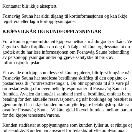
Kontantar blir ikkje akseptert.
Fosnavåg Sauna har aldri tilgang til kortinformasjonen og kan ikkje
registrera eller lagra kortopplysningane.
KJØPSVILKÅR OG KUNDEOPPLYSNINGAR
For å kunna gjennomføra eit kjøp via nettsida må du godta vilkåra. V
å godta vilkåra forpliktar du deg til å følgja vilkåra, og dessutan at du
godtek at du har lese informasjonen om Fosnavåg Sauna behandling
av personopplysningar under og gjæve samtykke til bruk av
informasjonskapslar
Ein avtale om kjøp, som desse vilkåra regulerer, blir først inngåtte når
Fosnavåg Sauna har stadfesta bestillinga skriftleg til den oppgitte e-
postadressa di (”ordrestadfestinga”). Du blir oppmoda til å ta vare på
ordrestadfestinga for eventuelle førespurnader til Fosnavåg Sauna i
framtida. Avtalen du inngår i samband med ei bestilling, omfatta berre
betaling for den aktuelle reservasjonen, og når bookinga og besøket e
gjennomført har ikkje kunden nokon ytterlegare betalingsforpliktelsar
ovanfor Fosnavåg Sauna. Vilkåra gjeld likevel framleis mellom parta
for dei kjøpte tenestene/varene.
Kunden stadfestar at opplysningane som kunden fyller ut, er riktige o
fullstendige. Kunden har ansvaret for feilaktig utfylte opplysningar.