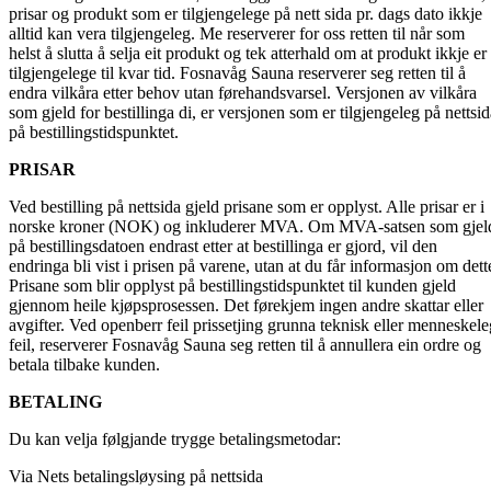
prisar og produkt som er tilgjengelege på nett sida pr. dags dato ikkje
alltid kan vera tilgjengeleg. Me reserverer for oss retten til når som
helst å slutta å selja eit produkt og tek atterhald om at produkt ikkje er
tilgjengelege til kvar tid. Fosnavåg Sauna reserverer seg retten til å
endra vilkåra etter behov utan førehandsvarsel. Versjonen av vilkåra
som gjeld for bestillinga di, er versjonen som er tilgjengeleg på nettsid
på bestillingstidspunktet.
PRISAR
Ved bestilling på nettsida gjeld prisane som er opplyst. Alle prisar er i
norske kroner (NOK) og inkluderer MVA. Om MVA-satsen som gjel
på bestillingsdatoen endrast etter at bestillinga er gjord, vil den
endringa bli vist i prisen på varene, utan at du får informasjon om dett
Prisane som blir opplyst på bestillingstidspunktet til kunden gjeld
gjennom heile kjøpsprosessen. Det førekjem ingen andre skattar eller
avgifter. Ved openberr feil prissetjing grunna teknisk eller menneskele
feil, reserverer Fosnavåg Sauna seg retten til å annullera ein ordre og
betala tilbake kunden.
BETALING
Du kan velja følgjande trygge betalingsmetodar:
Via Nets betalingsløysing på nettsida